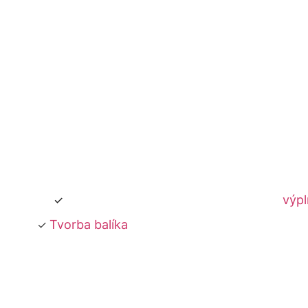
výp
Tvorba balíka