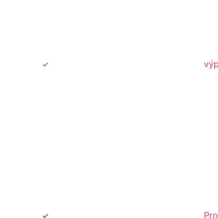
výp
Pro