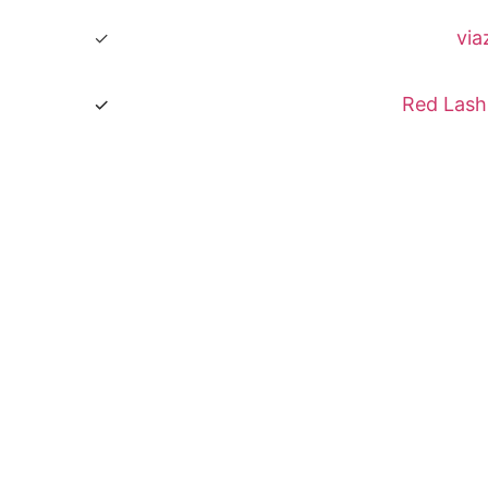
via
Red Lash