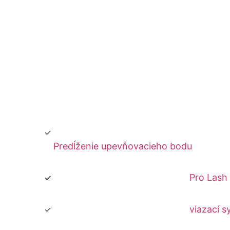
Predĺženie upevňovacieho bodu
Pro Lash
viazací s