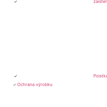
zaiste
Poistk
Ochrana výrobku