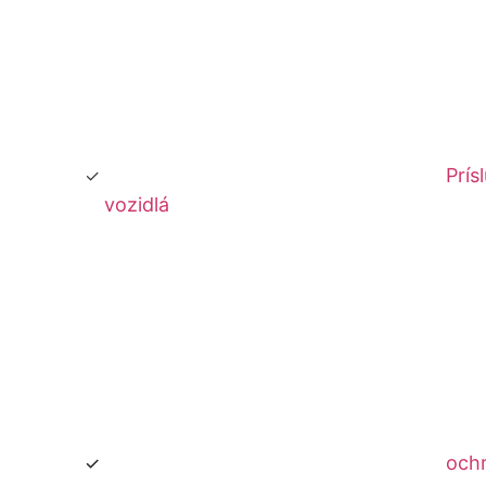
Prís
vozidlá
och