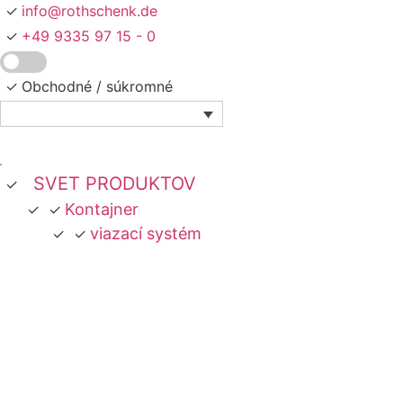
Preskočiť
info@rothschenk.de
na
+49 9335 97 15 - 0
obsah
Obchodné /
súkromné
SVET PRODUKTOV
Kontajner
viazací systém