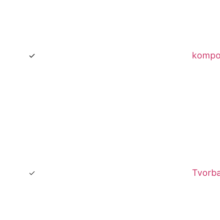
kompo
Tvorba