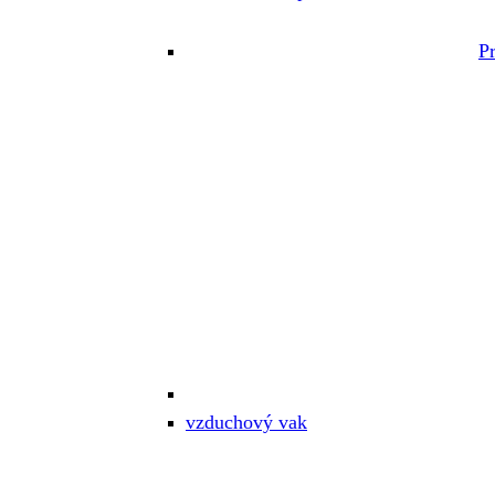
P
vzduchový vak