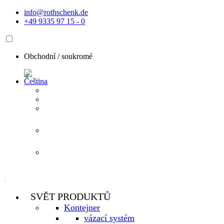
Přejít
info@rothschenk.de
k
+49 9335 97 15 - 0
obsahu
Obchodní /
soukromé
SVĚT PRODUKTŮ
Kontejner
vázací systém