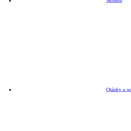
Školení
Otázky a o