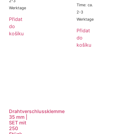
2-3
Time: ca.
Werktage
2-3
Přidat
Werktage
do
Přidat
košíku
do
košíku
Drahtverschlussklemme
35 mm |
SET mit
250
Stück