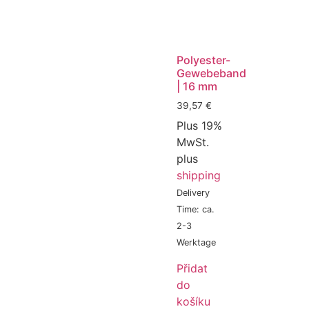
Polyester-
Gewebeband
| 16 mm
39,57
€
Plus 19%
MwSt.
plus
shipping
Delivery
Time: ca.
2-3
Werktage
Přidat
do
košíku