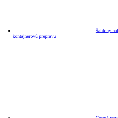
Šablóny na
kontajnerovú prepravu
Cestné test