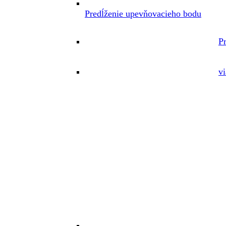
Predĺženie upevňovacieho bodu
P
vi