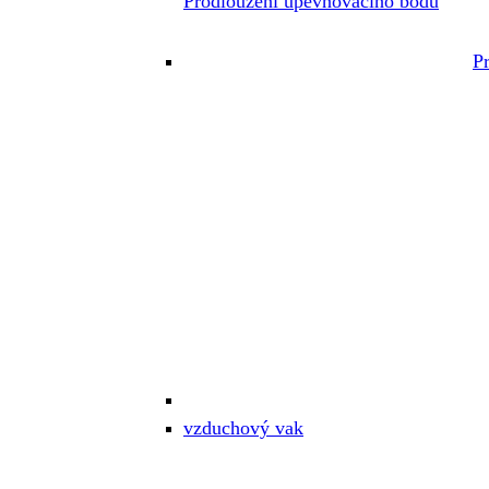
Prodloužení upevňovacího bodu
P
vzduchový vak