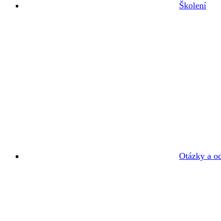
Školení
Otázky a o