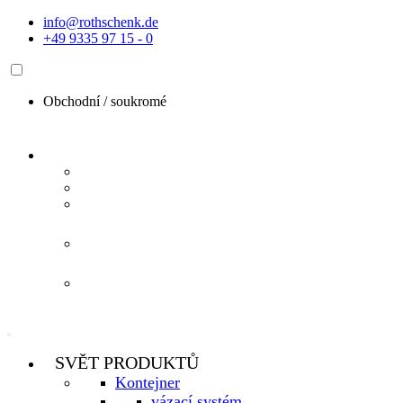
Přejít
info@rothschenk.de
k
+49 9335 97 15 - 0
obsahu
Obchodní /
soukromé
SVĚT PRODUKTŮ
Kontejner
vázací systém