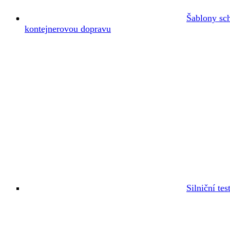
Šablony sc
kontejnerovou dopravu
Silniční tes