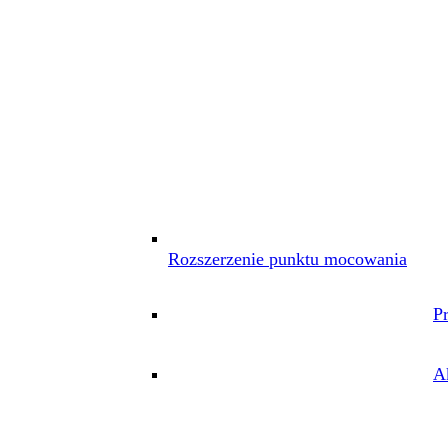
Rozszerzenie punktu mocowania
P
A