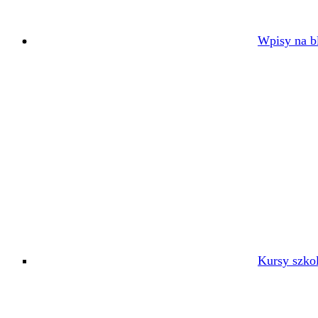
Wpisy na bl
Kursy szko