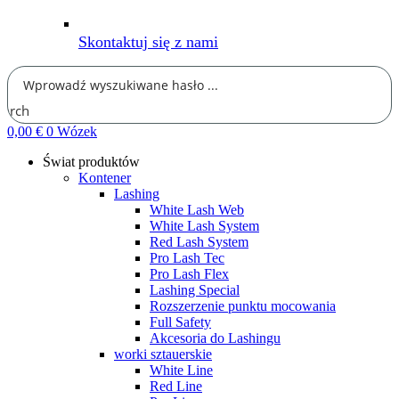
Skontaktuj się z nami
earch
0,00
€
0
Wózek
Świat produktów
Kontener
Lashing
White Lash Web
White Lash System
Red Lash System
Pro Lash Tec
Pro Lash Flex
Lashing Special
Rozszerzenie punktu mocowania
Full Safety
Akcesoria do Lashingu
worki sztauerskie
White Line
Red Line