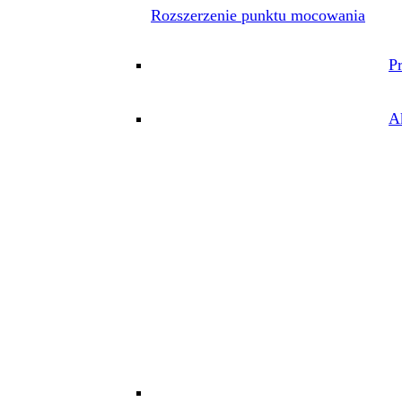
Rozszerzenie punktu mocowania
P
A