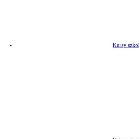
Kursy szko