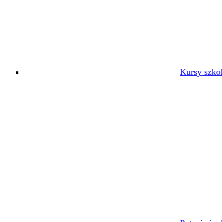
Kursy szko