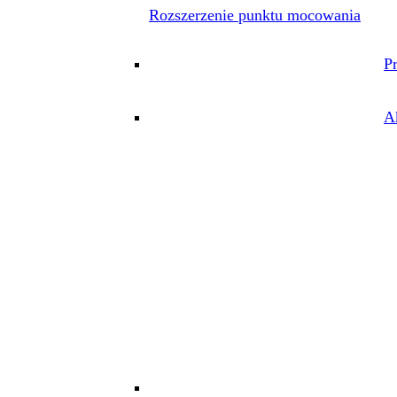
Rozszerzenie punktu mocowania
P
A