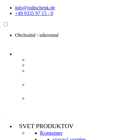
Preskočiť
info@rothschenk.de
na
+49 9335 97 15 - 0
obsah
Obchodné /
súkromné
SVET PRODUKTOV
Kontajner
viazací systém