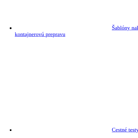
Šablóny na
kontajnerovú prepravu
Cestné test