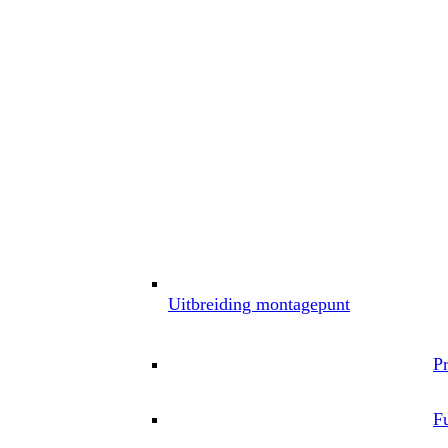
Uitbreiding montagepunt
P
Fu