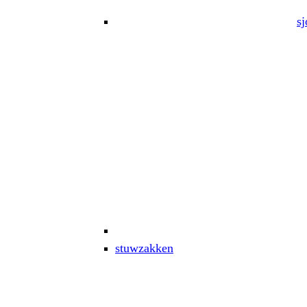
sj
stuwzakken