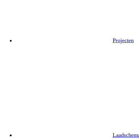
Projecten
Laadschema