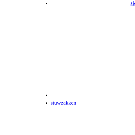
sj
stuwzakken