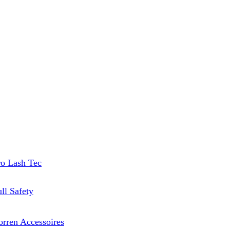
ro Lash Tec
ll Safety
orren Accessoires