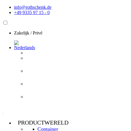
Ga
info@rothschenk.de
naar
+49 9335 97 15 - 0
de
inhoud
Zakelijk
/
Privé
PRODUCTWERELD
Container