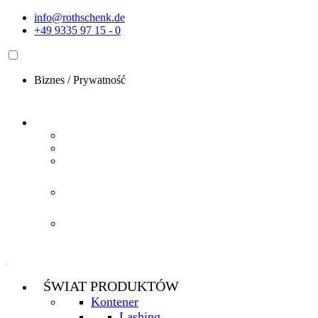
Przejdź
info@rothschenk.de
do
+49 9335 97 15 - 0
treści
Biznes
/
Prywatność
ŚWIAT PRODUKTÓW
Kontener
Lashing