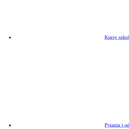
Kursy szko
Pytania i o