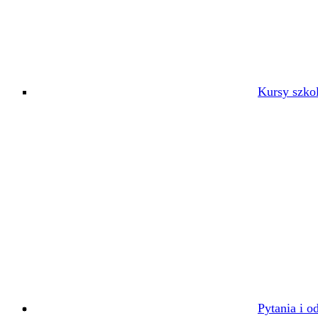
Kursy szko
Pytania i o