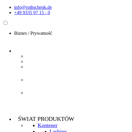
Przejdź
info@rothschenk.de
do
+49 9335 97 15 - 0
treści
Biznes
/
Prywatność
ŚWIAT PRODUKTÓW
Kontener
Lashing