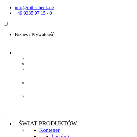
Przejdź
info@rothschenk.de
do
+49 9335 97 15 - 0
treści
Biznes
/
Prywatność
ŚWIAT PRODUKTÓW
Kontener
Lashing