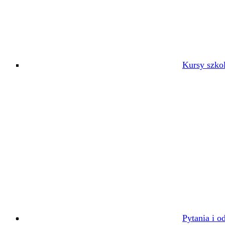
Kursy szko
Pytania i o