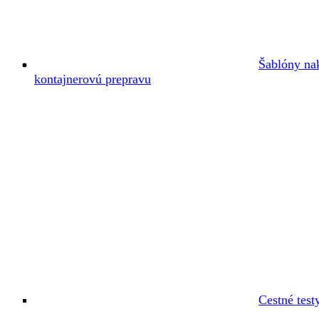
Šablóny na
kontajnerovú prepravu
Cestné test