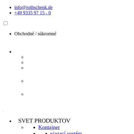
Preskočiť
info@rothschenk.de
na
+49 9335 97 15 - 0
obsah
Obchodné /
súkromné
SVET PRODUKTOV
Kontajner
viazací systém