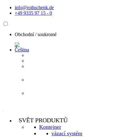
Přejít
info@rothschenk.de
k
+49 9335 97 15 - 0
obsahu
Obchodní /
soukromé
SVĚT PRODUKTŮ
Kontejner
vázací systém