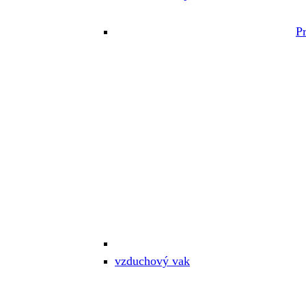
P
vzduchový vak