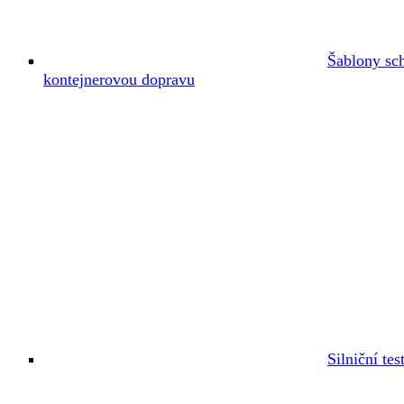
Šablony sc
kontejnerovou dopravu
Silniční tes