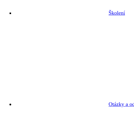
Školení
Otázky a o