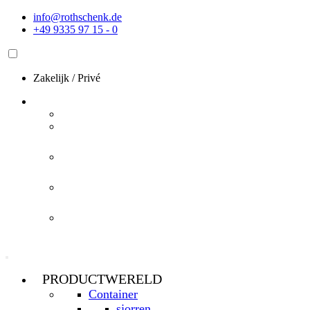
Ga
info@rothschenk.de
naar
+49 9335 97 15 - 0
de
inhoud
Zakelijk
/
Privé
PRODUCTWERELD
Container
sjorren