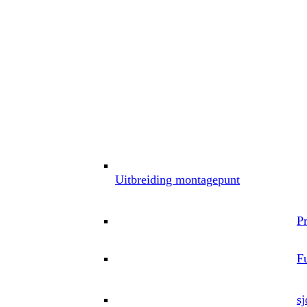
Uitbreiding montagepunt
P
Fu
sj