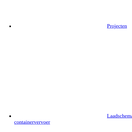
Projecten
Laadschema
containervervoer