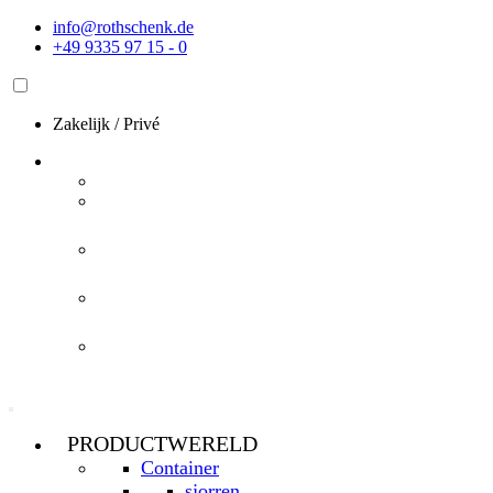
Ga
info@rothschenk.de
naar
+49 9335 97 15 - 0
de
inhoud
Zakelijk
/
Privé
PRODUCTWERELD
Container
sjorren