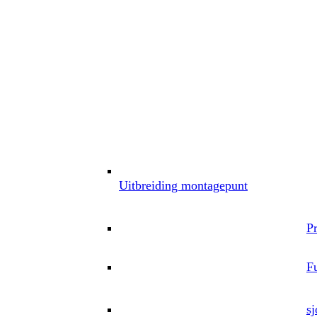
Uitbreiding montagepunt
P
Fu
sj