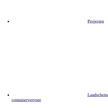
Projecten
Laadschema
containervervoer