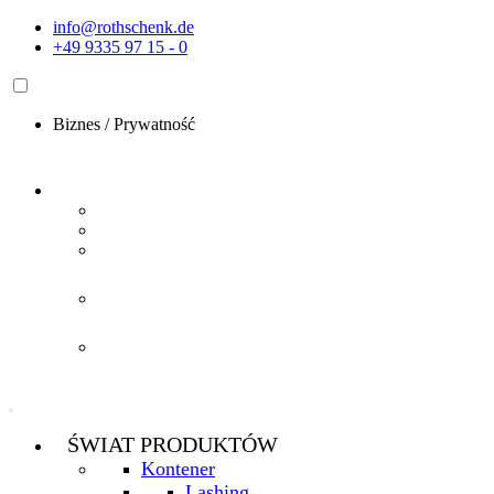
Przejdź
info@rothschenk.de
do
+49 9335 97 15 - 0
treści
Biznes
/
Prywatność
ŚWIAT PRODUKTÓW
Kontener
Lashing