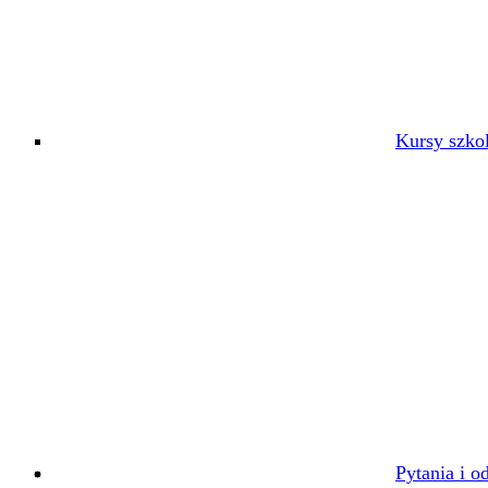
Kursy szko
Pytania i o