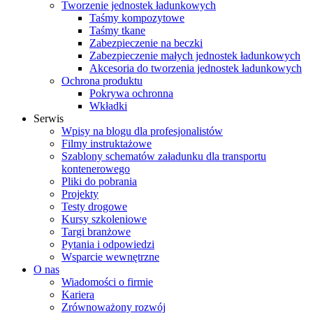
Tworzenie jednostek ładunkowych
Taśmy kompozytowe
Taśmy tkane
Zabezpieczenie na beczki
Zabezpieczenie małych jednostek ładunkowych
Akcesoria do tworzenia jednostek ładunkowych
Ochrona produktu
Pokrywa ochronna
Wkładki
Serwis
Wpisy na blogu dla profesjonalistów
Filmy instruktażowe
Szablony schematów załadunku dla transportu
kontenerowego
Pliki do pobrania
Projekty
Testy drogowe
Kursy szkoleniowe
Targi branżowe
Pytania i odpowiedzi
Wsparcie wewnętrzne
O nas
Wiadomości o firmie
Kariera
Zrównoważony rozwój