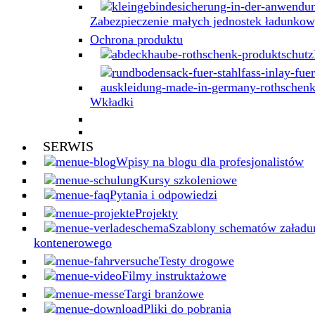
Zabezpieczenie małych jednostek ładunko
Ochrona produktu
Wkładki
SERWIS
Wpisy na blogu dla profesjonalistów
Kursy szkoleniowe
Pytania i odpowiedzi
Projekty
Szablony schematów załadun
kontenerowego
Testy drogowe
Filmy instruktażowe
Targi branżowe
Pliki do pobrania