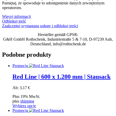
Pamiętaj, że spowoduje to udostępnienie danych zewnętrznym
operatorom.
Więcej informacji
Odblokuj treść
Zaakceptuj wymaganą usługę i odblokuj treści
Hersteller gemäß GPSR:
G&H GmbH Rothschenk, Industriestraße 5 & 7-10, D-97239 Aub,
Deutschland, info@rothschenk.de
Podobne produkty
Promocja
Red Line | 600 x 1.200 mm | Stausack
Ab:
3,17
€
Plus 19% MwSt.
plus
shipping
Wybierz opcje
Ten
Promocja
produkt