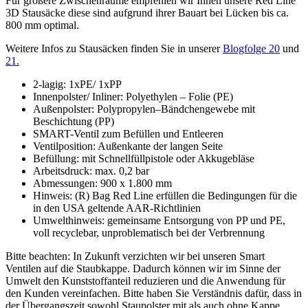
Für größere Zwischenräume empfehlen wir Ihnen unsere Red Line
3D Stausäcke diese sind aufgrund ihrer Bauart bei Lücken bis ca.
800 mm optimal.
Weitere Infos zu Stausäcken finden Sie in unserer
Blogfolge 20
und
21.
2-lagig: 1xPE/ 1xPP
Innenpolster/ Inliner: Polyethylen – Folie (PE)
Außenpolster: Polypropylen–Bändchengewebe mit
Beschichtung (PP)
SMART-Ventil zum Befüllen und Entleeren
Ventilposition: Außenkante der langen Seite
Befüllung: mit Schnellfüllpistole oder Akkugebläse
Arbeitsdruck: max. 0,2 bar
Abmessungen: 900 x 1.800 mm
Hinweis: (R) Bag Red Line erfüllen die Bedingungen für die
in den USA geltende AAR-Richtlinien
Umwelthinweis: gemeinsame Entsorgung von PP und PE,
voll recyclebar, unproblematisch bei der Verbrennung
Bitte beachten: In Zukunft verzichten wir bei unseren Smart
Ventilen auf die Staubkappe. Dadurch können wir im Sinne der
Umwelt den Kunststoffanteil reduzieren und die Anwendung für
den Kunden vereinfachen. Bitte haben Sie Verständnis dafür, dass in
der Übergangszeit sowohl Staupolster mit als auch ohne Kappe