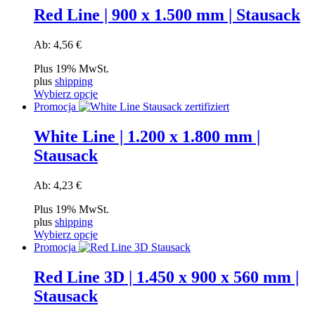
ma
Red Line | 900 x 1.500 mm | Stausack
wiele
wariantów.
Ab:
4,56
€
Opcje
można
Plus 19% MwSt.
wybrać
plus
shipping
na
Wybierz opcje
stronie
Ten
Promocja
produktu
produkt
ma
White Line | 1.200 x 1.800 mm |
wiele
Stausack
wariantów.
Opcje
można
Ab:
4,23
€
wybrać
na
Plus 19% MwSt.
stronie
plus
shipping
produktu
Wybierz opcje
Ten
Promocja
produkt
ma
Red Line 3D | 1.450 x 900 x 560 mm |
wiele
Stausack
wariantów.
Opcje