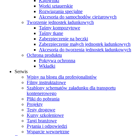
Kątowniki
Worki sztauerskie
Rozwiązania specjalne
Akcesoria do samochodów ciężarowych
Tworzenie jednostek ładunkowych
Taśmy kompozytowe
Taśmy tkane
Zabezpieczenie na beczki
Zabezpieczenie małych jednostek ładunkowych
Akcesoria do tworzenia jednostek ładunkowych
Ochrona produktu
Pokrywa ochronna
Wkładki
Serwis
Wpisy na blogu dla profesjonalistów
Filmy instruktażowe
Szablony schematów załadunku dla transportu
kontenerowego
Pliki do pobrania
Projekty
Testy drogowe
Kursy szkoleniowe
Targi branżowe
Pytania i odpowiedzi
Wsparcie wewnętrzne