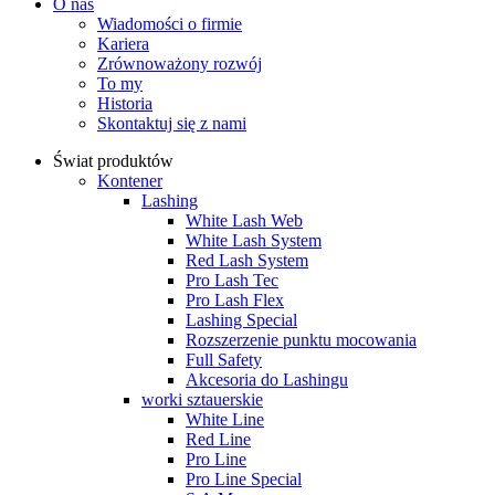
O nas
Wiadomości o firmie
Kariera
Zrównoważony rozwój
To my
Historia
Skontaktuj się z nami
Świat produktów
Kontener
Lashing
White Lash Web
White Lash System
Red Lash System
Pro Lash Tec
Pro Lash Flex
Lashing Special
Rozszerzenie punktu mocowania
Full Safety
Akcesoria do Lashingu
worki sztauerskie
White Line
Red Line
Pro Line
Pro Line Special