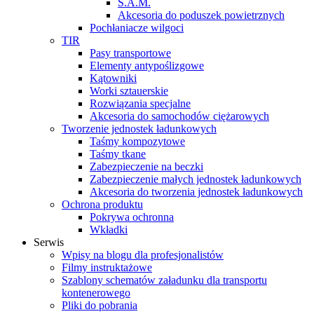
S.A.M.
Akcesoria do poduszek powietrznych
Pochłaniacze wilgoci
TIR
Pasy transportowe
Elementy antypoślizgowe
Kątowniki
Worki sztauerskie
Rozwiązania specjalne
Akcesoria do samochodów ciężarowych
Tworzenie jednostek ładunkowych
Taśmy kompozytowe
Taśmy tkane
Zabezpieczenie na beczki
Zabezpieczenie małych jednostek ładunkowych
Akcesoria do tworzenia jednostek ładunkowych
Ochrona produktu
Pokrywa ochronna
Wkładki
Serwis
Wpisy na blogu dla profesjonalistów
Filmy instruktażowe
Szablony schematów załadunku dla transportu
kontenerowego
Pliki do pobrania