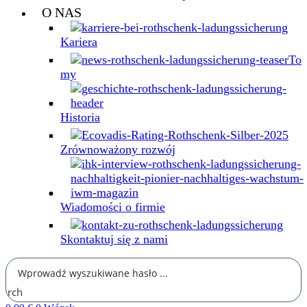
O NAS
Kariera
To
my
Historia
Zrównoważony rozwój
Wiadomości o firmie
Skontaktuj się z nami
earch