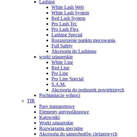
Lashing
White Lash Web
White Lash System
Red Lash System
Pro Lash Tec
Pro Lash Flex
Lashing Special
Rozszerzenie punktu mocowania
Full Safety
Akcesoria do Lashingu
worki sztauerskie
White Line
Red Line
Pro Line
Pro Line Special
S.A.M.
Akcesoria do poduszek powietrznych
Pochłaniacze wilgoci
TIR
Pasy transportowe
Elementy antypoślizgowe
Kątowniki
Worki sztauerskie
Rozwiązania specjalne
Akcesoria do samochodów ciężarowych