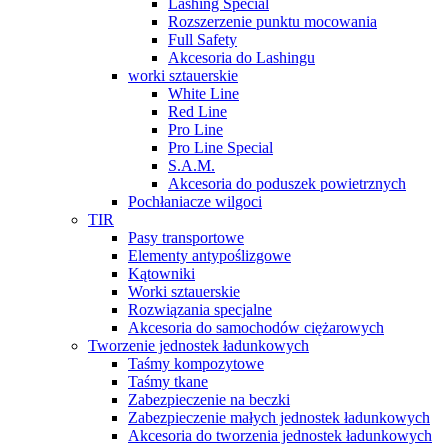
Lashing Special
Rozszerzenie punktu mocowania
Full Safety
Akcesoria do Lashingu
worki sztauerskie
White Line
Red Line
Pro Line
Pro Line Special
S.A.M.
Akcesoria do poduszek powietrznych
Pochłaniacze wilgoci
TIR
Pasy transportowe
Elementy antypoślizgowe
Kątowniki
Worki sztauerskie
Rozwiązania specjalne
Akcesoria do samochodów ciężarowych
Tworzenie jednostek ładunkowych
Taśmy kompozytowe
Taśmy tkane
Zabezpieczenie na beczki
Zabezpieczenie małych jednostek ładunkowych
Akcesoria do tworzenia jednostek ładunkowych