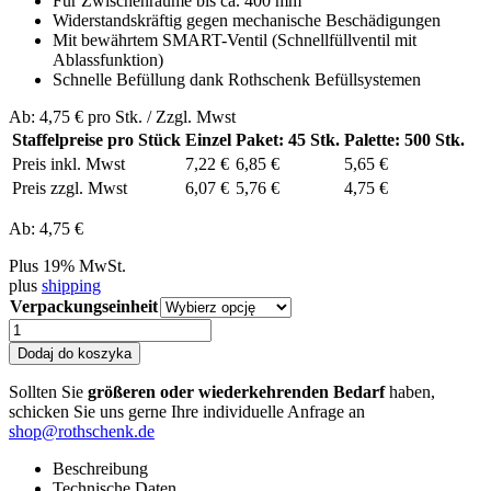
Für Zwischenräume bis ca. 400 mm
Widerstandskräftig gegen mechanische Beschädigungen
Mit bewährtem SMART-Ventil (Schnellfüllventil mit
Ablassfunktion)
Schnelle Befüllung dank Rothschenk Befüllsystemen
Ab:
4,75
€ pro Stk. /
Zzgl. Mwst
Staffelpreise pro Stück
Einzel
Paket: 45 Stk.
Palette: 500 Stk.
Preis inkl. Mwst
7,22 €
6,85 €
5,65 €
Preis zzgl. Mwst
6,07 €
5,76 €
4,75 €
Ab:
4,75
€
Plus 19% MwSt.
plus
shipping
Verpackungseinheit
ilość
Red
Dodaj do koszyka
Line
|
Sollten Sie
größeren oder wiederkehrenden Bedarf
haben,
900
schicken Sie uns gerne Ihre individuelle Anfrage an
x
shop@rothschenk.de
1.800
mm
Beschreibung
|
Technische Daten