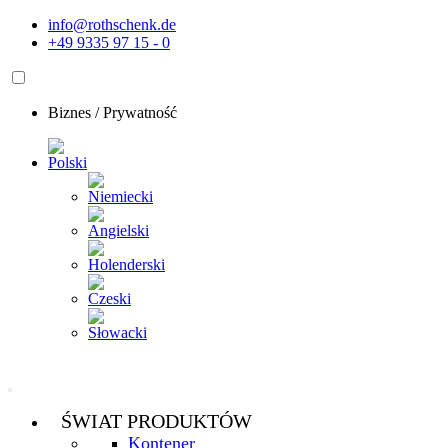
Przejdź
info@rothschenk.de
do
+49 9335 97 15 - 0
treści
Biznes
/
Prywatność
ŚWIAT PRODUKTÓW
Kontener