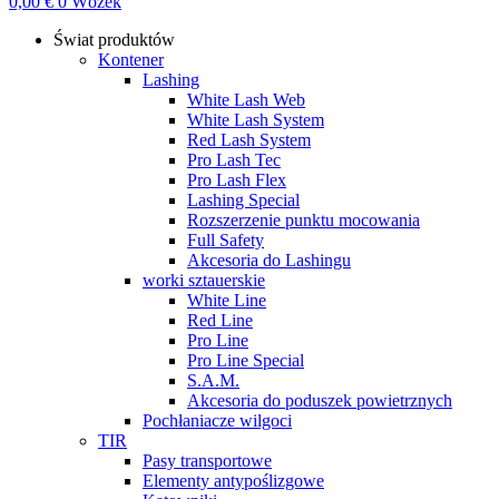
0,00
€
0
Wózek
Świat produktów
Kontener
Lashing
White Lash Web
White Lash System
Red Lash System
Pro Lash Tec
Pro Lash Flex
Lashing Special
Rozszerzenie punktu mocowania
Full Safety
Akcesoria do Lashingu
worki sztauerskie
White Line
Red Line
Pro Line
Pro Line Special
S.A.M.
Akcesoria do poduszek powietrznych
Pochłaniacze wilgoci
TIR
Pasy transportowe
Elementy antypoślizgowe