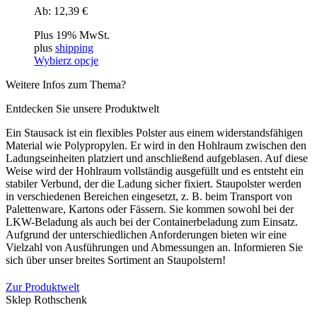
można
Ab:
12,39
€
wybrać
na
Plus 19% MwSt.
stronie
plus
shipping
produktu
Wybierz opcje
Ten
Weitere Infos zum Thema?
produkt
ma
Entdecken Sie unsere Produktwelt
wiele
wariantów.
Ein Stausack ist ein flexibles Polster aus einem widerstandsfähigen
Opcje
Material wie Polypropylen. Er wird in den Hohlraum zwischen den
można
Ladungseinheiten platziert und anschließend aufgeblasen. Auf diese
wybrać
Weise wird der Hohlraum vollständig ausgefüllt und es entsteht ein
na
stabiler Verbund, der die Ladung sicher fixiert. Staupolster werden
stronie
in verschiedenen Bereichen eingesetzt, z. B. beim Transport von
produktu
Palettenware, Kartons oder Fässern. Sie kommen sowohl bei der
LKW-Beladung als auch bei der Containerbeladung zum Einsatz.
Aufgrund der unterschiedlichen Anforderungen bieten wir eine
Vielzahl von Ausführungen und Abmessungen an. Informieren Sie
sich über unser breites Sortiment an Staupolstern!
Zur Produktwelt
Sklep Rothschenk