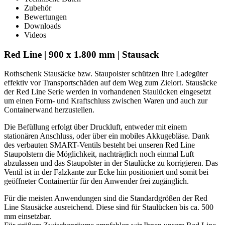
Stausack
Zubehör
Bewertungen
Downloads
Videos
Red Line | 900 x 1.800 mm | Stausack
Rothschenk Stausäcke bzw. Staupolster schützen Ihre Ladegüter
effektiv vor Transportschäden auf dem Weg zum Zielort. Stausäcke
der Red Line Serie werden in vorhandenen Staulücken eingesetzt
um einen Form- und Kraftschluss zwischen Waren und auch zur
Containerwand herzustellen.
Die Befüllung erfolgt über Druckluft, entweder mit einem
stationären Anschluss, oder über ein mobiles Akkugebläse. Dank
des verbauten SMART-Ventils besteht bei unseren Red Line
Staupolstern die Möglichkeit, nachträglich noch einmal Luft
abzulassen und das Staupolster in der Staulücke zu korrigieren. Das
Ventil ist in der Falzkante zur Ecke hin positioniert und somit bei
geöffneter Containertür für den Anwender frei zugänglich.
Für die meisten Anwendungen sind die Standardgrößen der Red
Line Stausäcke ausreichend. Diese sind für Staulücken bis ca. 500
mm einsetzbar.