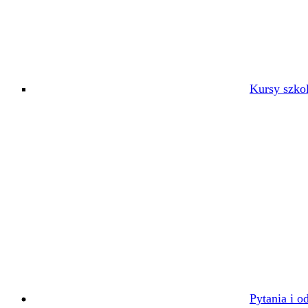
Kursy szko
Pytania i o