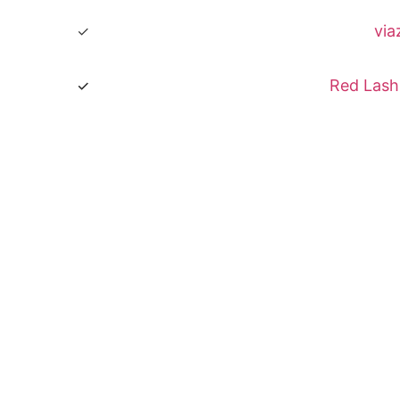
via
Red Lash