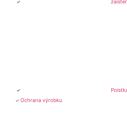
zaiste
Poistk
Ochrana výrobku