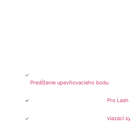
Predĺženie upevňovacieho bodu
Pro Lash
viazací s