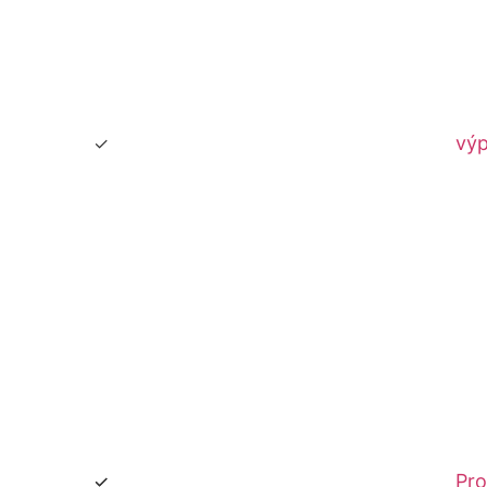
výp
Pro