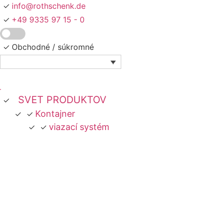
Preskočiť
info@rothschenk.de
na
+49 9335 97 15 - 0
obsah
Obchodné /
súkromné
SVET PRODUKTOV
Kontajner
viazací systém