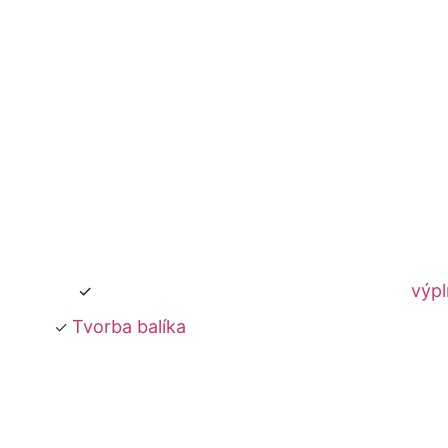
výp
Tvorba balíka