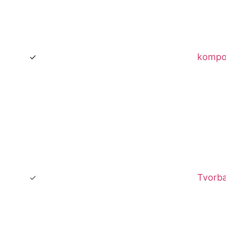
kompo
Tvorba