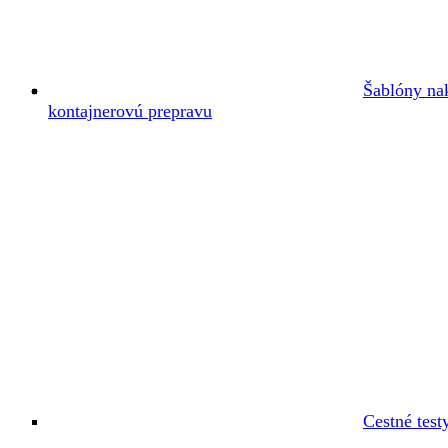
Šablóny na
kontajnerovú prepravu
Cestné test