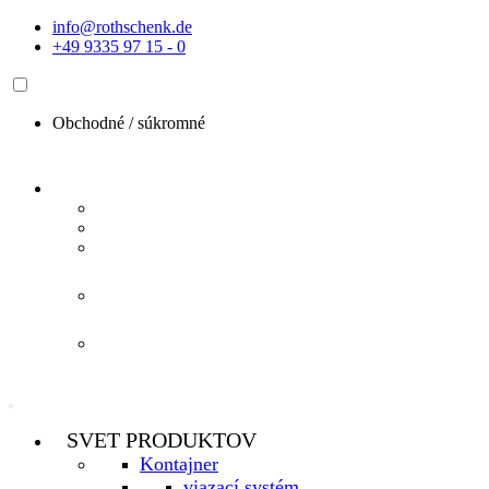
Preskočiť
info@rothschenk.de
na
+49 9335 97 15 - 0
obsah
Obchodné /
súkromné
SVET PRODUKTOV
Kontajner
viazací systém