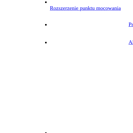
Rozszerzenie punktu mocowania
P
A