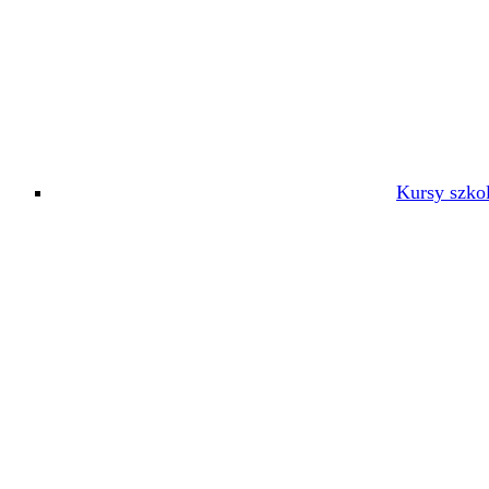
Kursy szko