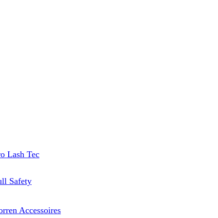
ro Lash Tec
ll Safety
orren Accessoires