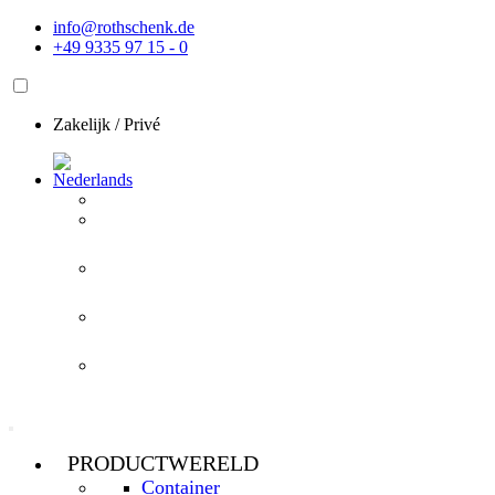
Ga
info@rothschenk.de
naar
+49 9335 97 15 - 0
de
inhoud
Zakelijk
/
Privé
PRODUCTWERELD
Container