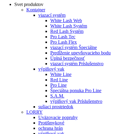
Svet produktov
Kontajner
viazací systém
White Lash Web
White Lash Systém
Red Lash Systém
Pro Lash Tec
Pro Lash Flex
viazací systém Špeciálne
Predĺženie upevňovacieho bodu
Úplná bezpečnosť
viazací systém Príslušenstvo
výplňový vak
White Line
Red Line
Pro Line
Špeciálna ponuka Pro Line
S.A.M.
výplňový vak Príslušenstvo
sušiaci prostriedok
LORRY
Uväzovacie popruhy
Protišmykové
ochrana hrán
výplňový vak