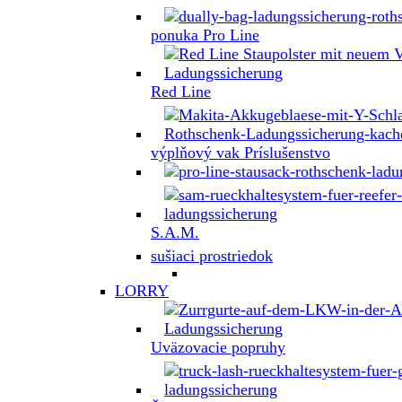
ponuka Pro Line
Red Line
výplňový vak Príslušenstvo
S.A.M.
sušiaci prostriedok
LORRY
Uväzovacie popruhy