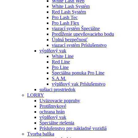
White Lash Web
White Lash Systém
Red Lash Systém
Pro Lash Tec
Pro Lash Flex
viazací systém Špeciálne
Predĺženie upevňovacieho bodu
Úplná bezpečnosť
viazací systém Príslušenstvo
výplňový vak
White Line
Red Line
Pro Line
Špeciálna ponuka Pro Line
S.A.M.
výplňový vak Príslušenstvo
sušiaci prostriedok
LORRY
Uväzovacie popruhy
Protišmykové
ochrana hrán
výplňový vak
Špeciálne riešenia
Príslušenstvo pre nákladné vozidlá
Tvorba balíka