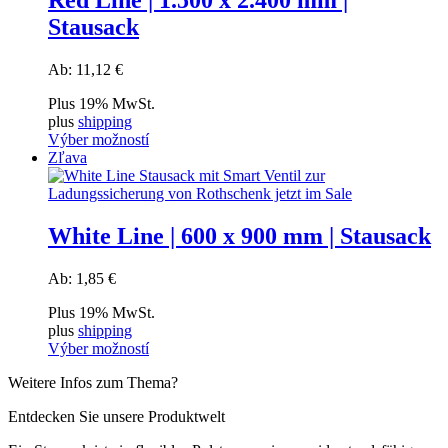
Red Line | 1.500 x 2.400 mm |
viacero
Stausack
variantov.
Možnosti
si
Ab:
11,12
€
môžete
vybrať
Plus 19% MwSt.
na
plus
shipping
stránke
Výber možností
produktu.
Tento
Zľava
produkt
má
viacero
variantov.
White Line | 600 x 900 mm | Stausack
Možnosti
si
Ab:
1,85
€
môžete
vybrať
Plus 19% MwSt.
na
plus
shipping
stránke
Výber možností
produktu.
Tento
Weitere Infos zum Thema?
produkt
má
Entdecken Sie unsere Produktwelt
viacero
variantov.