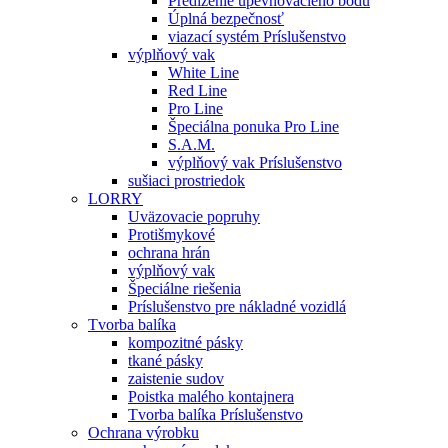
Predĺženie upevňovacieho bodu
Úplná bezpečnosť
viazací systém Príslušenstvo
výplňový vak
White Line
Red Line
Pro Line
Špeciálna ponuka Pro Line
S.A.M.
výplňový vak Príslušenstvo
sušiaci prostriedok
LORRY
Uväzovacie popruhy
Protišmykové
ochrana hrán
výplňový vak
Špeciálne riešenia
Príslušenstvo pre nákladné vozidlá
Tvorba balíka
kompozitné pásky
tkané pásky
zaistenie sudov
Poistka malého kontajnera
Tvorba balíka Príslušenstvo
Ochrana výrobku