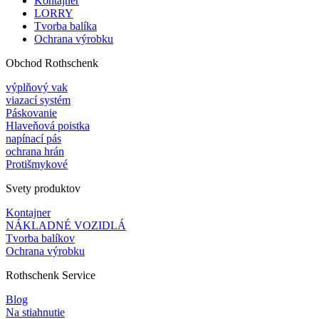
Kontajner
LORRY
Tvorba balíka
Ochrana výrobku
Obchod Rothschenk
výplňový vak
viazací systém
Páskovanie
Hlaveňová poistka
napínací pás
ochrana hrán
Protišmykové
Svety produktov
Kontajner
NÁKLADNÉ VOZIDLÁ
Tvorba balíkov
Ochrana výrobku
Rothschenk Service
Blog
Na stiahnutie