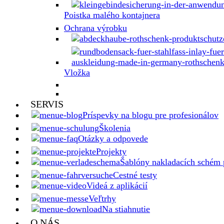
Poistka malého kontajnera
Ochrana výrobku
Vložka
SERVIS
Príspevky na blogu pre profesionálov
Školenia
Otázky a odpovede
Projekty
Šablóny nakladacích schém 
Cestné testy
Videá z aplikácií
Veľtrhy
Na stiahnutie
O NÁS