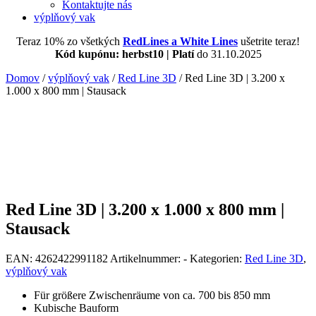
Kontaktujte nás
výplňový vak
Teraz 10% zo všetkých
RedLines a White Lines
ušetrite teraz!
Kód kupónu: herbst10 | Platí
do 31.10.2025
Domov
/
výplňový vak
/
Red Line 3D
/ Red Line 3D | 3.200 x
1.000 x 800 mm | Stausack
Red Line 3D | 3.200 x 1.000 x 800 mm |
Stausack
EAN:
4262422991182
Artikelnummer:
-
Kategorien:
Red Line 3D
,
výplňový vak
Für größere Zwischenräume von ca. 700 bis 850 mm
Kubische Bauform