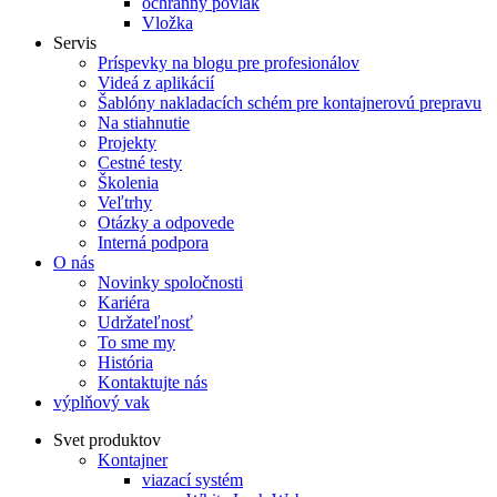
ochranný povlak
Vložka
Servis
Príspevky na blogu pre profesionálov
Videá z aplikácií
Šablóny nakladacích schém pre kontajnerovú prepravu
Na stiahnutie
Projekty
Cestné testy
Školenia
Veľtrhy
Otázky a odpovede
Interná podpora
O nás
Novinky spoločnosti
Kariéra
Udržateľnosť
To sme my
História
Kontaktujte nás
výplňový vak
Svet produktov
Kontajner
viazací systém