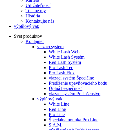
Kariéra
Udržateľnosť
To sme my
História
Kontaktujte nás
výplňový vak
Svet produktov
Kontajner
viazací systém
White Lash Web
White Lash Systém
Red Lash Systém
Pro Lash Tec
Pro Lash Flex
viazací systém Špeciálne
Predĺženie upevňovacieho bodu
Úplná bezpečnosť
viazací systém Príslušenstvo
výplňový vak
White Line
Red Line
Pro Line
Špeciálna ponuka Pro Line
S.A.M.