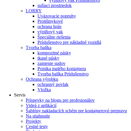
výplňový vak Príslušenstvo
sušiaci prostriedok
LORRY
Uväzovacie popruhy
Protišmykové
ochrana hrán
výplňový vak
Špeciálne riešenia
Príslušenstvo pre nákladné vozidlá
Tvorba balíka
kompozitné pásky
tkané pásky
zaistenie sudov
Poistka malého kontajnera
Tvorba balíka Príslušenstvo
Ochrana výrobku
ochranný povlak
Vložka
Servis
Príspevky na blogu pre profesionálov
Videá z aplikácií
Šablóny nakladacích schém pre kontajnerovú prepravu
Na stiahnutie
Projekty
Cestné testy