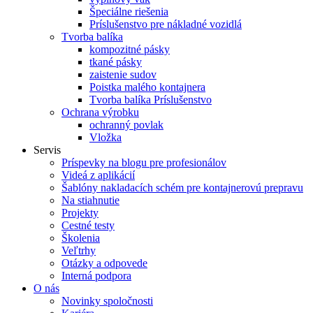
Špeciálne riešenia
Príslušenstvo pre nákladné vozidlá
Tvorba balíka
kompozitné pásky
tkané pásky
zaistenie sudov
Poistka malého kontajnera
Tvorba balíka Príslušenstvo
Ochrana výrobku
ochranný povlak
Vložka
Servis
Príspevky na blogu pre profesionálov
Videá z aplikácií
Šablóny nakladacích schém pre kontajnerovú prepravu
Na stiahnutie
Projekty
Cestné testy
Školenia
Veľtrhy
Otázky a odpovede
Interná podpora
O nás
Novinky spoločnosti