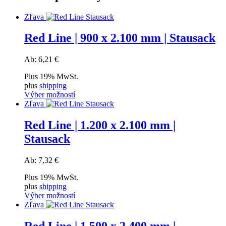
Zľava
Red Line | 900 x 2.100 mm | Stausack
Ab:
6,21
€
Plus 19% MwSt.
plus
shipping
Výber možností
Tento
Zľava
produkt
má
Red Line | 1.200 x 2.100 mm |
viacero
Stausack
variantov.
Možnosti
si
Ab:
7,32
€
môžete
vybrať
Plus 19% MwSt.
na
plus
shipping
stránke
Výber možností
produktu.
Tento
Zľava
produkt
má