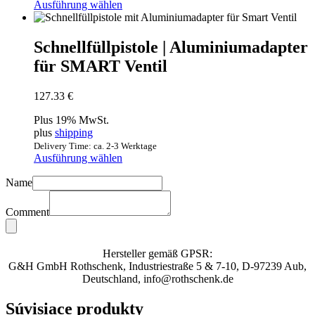
Ausführung wählen
Schnellfüllpistole | Aluminiumadapter
für SMART Ventil
127.33 €
Plus 19% MwSt.
plus
shipping
Delivery Time: ca. 2-3 Werktage
Ausführung wählen
Name
Comment
Hersteller gemäß GPSR:
G&H GmbH Rothschenk, Industriestraße 5 & 7-10, D-97239 Aub,
Deutschland, info@rothschenk.de
Súvisiace produkty