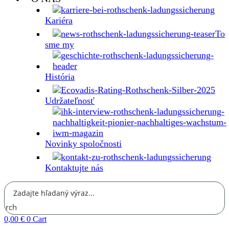
Kariéra
To
sme my
História
Udržateľnosť
Novinky spoločnosti
Kontaktujte nás
earch
0,00
€
0
Cart