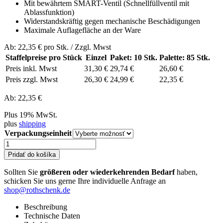
Mit bewährtem SMART-Ventil (Schnellfüllventil mit
Ablassfunktion)
Widerstandskräftig gegen mechanische Beschädigungen
Maximale Auflagefläche an der Ware
Ab:
22,35
€ pro Stk. /
Zzgl. Mwst
Staffelpreise pro Stück
Einzel
Paket: 10 Stk.
Palette: 85 Stk.
Preis inkl. Mwst
31,30 €
29,74 €
26,60 €
Preis zzgl. Mwst
26,30 €
24,99 €
22,35 €
Ab:
22,35
€
Plus 19% MwSt.
plus
shipping
Verpackungseinheit
množstvo
Red
Pridať do košíka
Line
3D
Sollten Sie
größeren oder wiederkehrenden Bedarf
haben,
|
schicken Sie uns gerne Ihre individuelle Anfrage an
3.200
shop@rothschenk.de
x
1.000
Beschreibung
x
Technische Daten