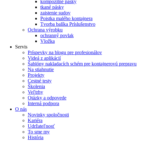
kompozitné pásky
tkané pásky
zaistenie sudov
Poistka malého kontajnera
Tvorba balíka Príslušenstvo
Ochrana výrobku
ochranný povlak
Vložka
Servis
Príspevky na blogu pre profesionálov
Videá z aplikácií
Šablóny nakladacích schém pre kontajnerovú prepravu
Na stiahnutie
Projekty
Cestné testy
Školenia
Veľtrhy
Otázky a odpovede
Interná podpora
O nás
Novinky spoločnosti
Kariéra
Udržateľnosť
To sme my
História