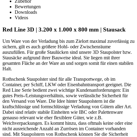
800
Zubehör
mm
Bewertungen
|
Downloads
Stausack
Videos
Red Line 3D | 3.200 x 1.000 x 800 mm | Stausack
Um Ware von der Verladung bis zum Zielort maximal zuverlässig zu
sichern, gilt es auch größere Hohl- oder Zwischenräume
auszufüllen. Für große Staulücken sind unsere 3D Staupolster bzw.
Stausäcke aufgrund ihrer Bauweise ideal. Sie liegen mit ihrer
gesamten Fläche an der Ware an und sorgen somit für einen stabilen
Halt.
Rothschenk Staupolster sind für alle Transportwege, ob im
Container, per Schiff, LKW oder Eisenbahntransport geeignet. Die
Red Line Serie bedient zwei wichtige Kundenanforderungen: Ein
gutes Preis-/Leistungsverhältnis, sowie verlässliche Sicherheit für
den Versand von Ware. Die Idee hinter Staupolstern ist die
kraftschlüssige und formschlüssige Verladung von Gütern aller Art.
Dabei sind relativ stabile Einheiten wie IBC oder Palettenware
genauso relevant wie eher flexiblere Güter, wie z.B.
Weichverpackungen. Es kommt hinzu, dass oftmals keine oder eine
nicht ausreichende Anzahl an Zurrösen im Container vorhanden
sind. Mit Staupolstern von Rothschenk können Sie die Sicherheit