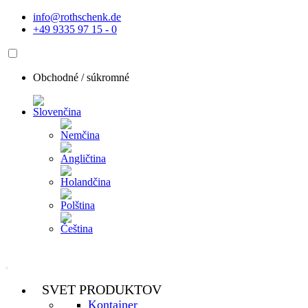
Preskočiť
info@rothschenk.de
na
+49 9335 97 15 - 0
obsah
Obchodné /
súkromné
SVET PRODUKTOV
Kontajner