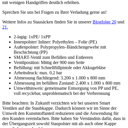
mit wenigen Handgriffen deutlich erhöhen.
Sprechen Sie uns bei Fragen zu Ihrer Verladung gerne an!
Weitere Infos zu Stausäcken finden Sie in unserer
Blogfolge 20
und
21.
2-lagig: 1xPE/ 1xPP
Innenpolster/ Inliner: Polyethylen – Folie (PE)
Außenpolster: Polypropylen–Bändchengewebe mit
Beschichtung (PP)
SMART-Ventil zum Befüllen und Entleeren
Ventilposition: Mittig der 900 mm Seite
Befüllung: mit Schnellfüllpistole oder Akkugebläse
Arbeitsdruck: max. 0,2 bar
Abmessung flachliegend: 3.200 x 1.000 x 800 mm
Abmessung im befüllten Zustand: 2.400 x 1.000 x 800 mm
Umwelthinweis: gemeinsame Entsorgung von PP und PE,
voll recyclebar, unproblematisch bei der Verbrennung
Bitte beachten: In Zukunft verzichten wir bei unseren Smart
Ventilen auf die Staubkappe. Dadurch können wir im Sinne der
Umwelt den Kunststoffanteil reduzieren und die Anwendung für
den Kunden vereinfachen. Bitte haben Sie Verständnis dafür, dass in
der Übergangszeit sowohl Staupolster mit als auch ohne Kappe