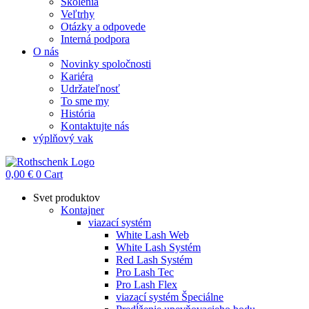
Školenia
Veľtrhy
Otázky a odpovede
Interná podpora
O nás
Novinky spoločnosti
Kariéra
Udržateľnosť
To sme my
História
Kontaktujte nás
výplňový vak
0,00
€
0
Cart
Svet produktov
Kontajner
viazací systém
White Lash Web
White Lash Systém
Red Lash Systém
Pro Lash Tec
Pro Lash Flex
viazací systém Špeciálne