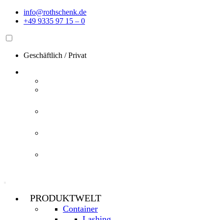
Zum
info@rothschenk.de
Inhalt
+49 9335 97 15 – 0
springen
Geschäftlich
/
Privat
PRODUKTWELT
Container
Lashing