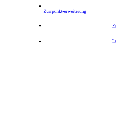
Zurrpunkt-erweiterung
P
L