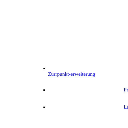
Zurrpunkt-erweiterung
P
L