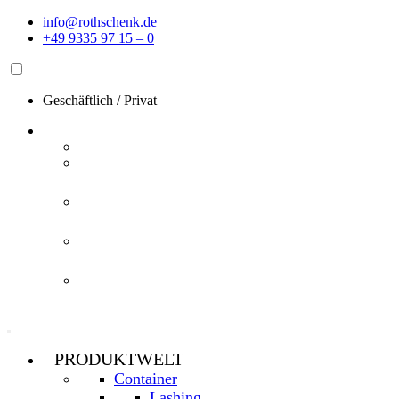
Zum
info@rothschenk.de
Inhalt
+49 9335 97 15 – 0
springen
Geschäftlich
/
Privat
PRODUKTWELT
Container
Lashing