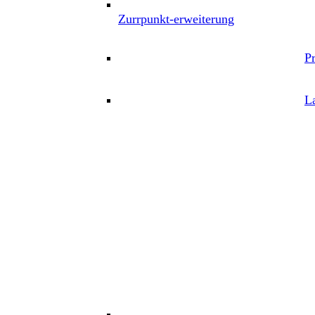
Zurrpunkt-erweiterung
P
L