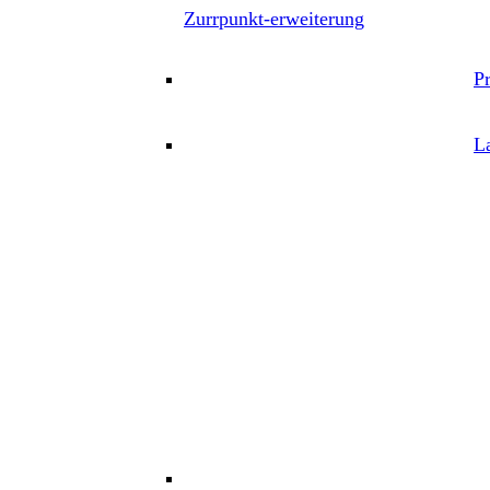
Zurrpunkt-erweiterung
P
L