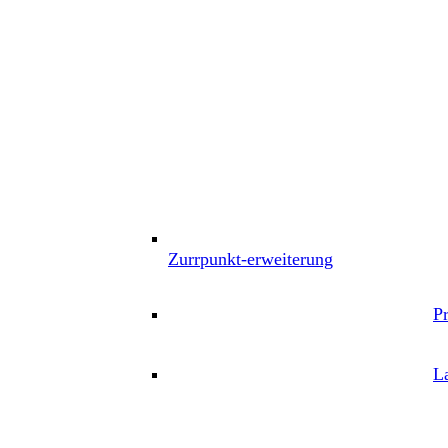
Zurrpunkt-erweiterung
P
L