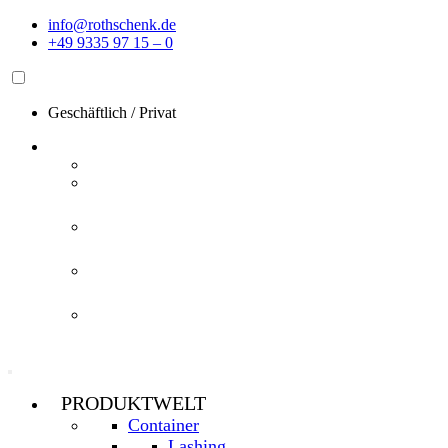
Zum
info@rothschenk.de
Inhalt
+49 9335 97 15 – 0
springen
Geschäftlich
/
Privat
PRODUKTWELT
Container
Lashing