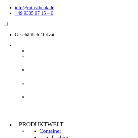
Zum
info@rothschenk.de
Inhalt
+49 9335 97 15 – 0
springen
Geschäftlich
/
Privat
PRODUKTWELT
Container
Lashing