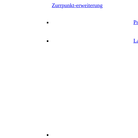
Zurrpunkt-erweiterung
P
L