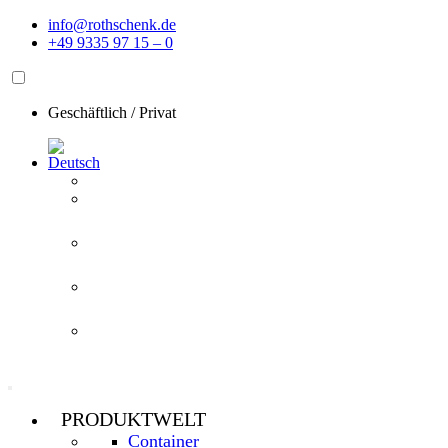
Zum
info@rothschenk.de
Inhalt
+49 9335 97 15 – 0
springen
Geschäftlich
/
Privat
PRODUKTWELT
Container